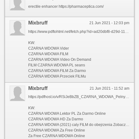
erectile enhancer https://pharmaceptica.com/
Mixbruff
21 Jun 2021 - 12:03 pm
https://www.pdftohtml.net/fetch.php?id=ad20dbf8-d29d-11eb-a980-0cc47a792c0a
KW:
CZARNA WDOWA Vider
CZARNA WDOWA FILM
CZARNA WDOWA Video On Demand
FILM CZARNA WDOWA PL seans
CZARNA WDOWA FILM Za Darmo
CZARNA WDOWA Przeciek FILMu
Mixbruff
21 Jun 2021 - 11:52 am
https://pdfhost.io/v/RSiJeBbZB_CZARNA_WDOWA_Pelny_FILM_Za_Freepdf.pdf
KW:
CZARNA WDOWA Lektor PL Za Darmo Online
CZARNA WDOWA HD Za Darmo
CZARNA WDOWA (2021) caly FILM do obejrzenia Zobacz pelny FILM chomikuj
CZARNA WDOWA Za Free Online
Za Free CZARNA WDOWA Online