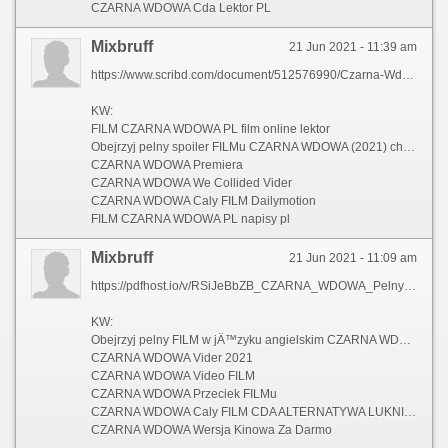
CZARNA WDOWA Cda Lektor PL
Mixbruff
21 Jun 2021 - 11:39 am
https://www.scribd.com/document/512576990/Czarna-Wdowa-Pelny-Film-Za-Free
KW:
FILM CZARNA WDOWA PL film online lektor
Obejrzyj pelny spoiler FILMu CZARNA WDOWA (2021) chomikuj
CZARNA WDOWA Premiera
CZARNA WDOWA We Collided Vider
CZARNA WDOWA Caly FILM Dailymotion
FILM CZARNA WDOWA PL napisy pl
Mixbruff
21 Jun 2021 - 11:09 am
https://pdfhost.io/v/RSiJeBbZB_CZARNA_WDOWA_Pelny_FILM_Za_Freepdf.pdf
KW:
Obejrzyj pelny FILM w jÄ™zyku angielskim CZARNA WDOWA (2021)
CZARNA WDOWA Vider 2021
CZARNA WDOWA Video FILM
CZARNA WDOWA Przeciek FILMu
CZARNA WDOWA Caly FILM CDA ALTERNATYWA LUKNIJ.VIDEO HD 1080p
CZARNA WDOWA Wersja Kinowa Za Darmo