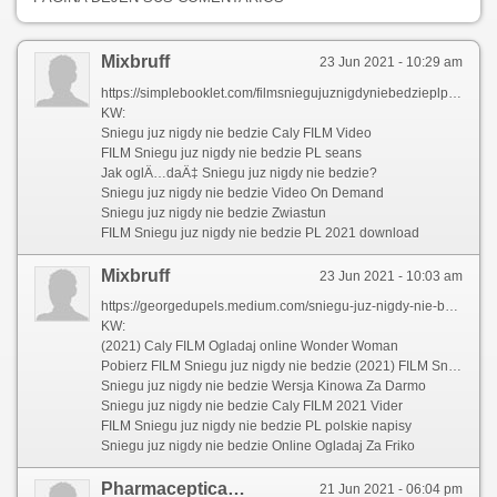
Mixbruff
23 Jun 2021 - 10:29 am
https://simplebooklet.com/filmsniegujuznigdyniebedzieplpolskifilm1
KW:
Sniegu juz nigdy nie bedzie Caly FILM Video
FILM Sniegu juz nigdy nie bedzie PL seans
Jak oglÄ…daÄ‡ Sniegu juz nigdy nie bedzie?
Sniegu juz nigdy nie bedzie Video On Demand
Sniegu juz nigdy nie bedzie Zwiastun
FILM Sniegu juz nigdy nie bedzie PL 2021 download
Mixbruff
23 Jun 2021 - 10:03 am
https://georgedupels.medium.com/sniegu-juz-nigdy-nie-bedzie-wersja-kinowa-za-darmo-hot-woow-bb0be3a78240
KW:
(2021) Caly FILM Ogladaj online Wonder Woman
Pobierz FILM Sniegu juz nigdy nie bedzie (2021) FILM Sniegu juz nigdy nie bedzie
Sniegu juz nigdy nie bedzie Wersja Kinowa Za Darmo
Sniegu juz nigdy nie bedzie Caly FILM 2021 Vider
FILM Sniegu juz nigdy nie bedzie PL polskie napisy
Sniegu juz nigdy nie bedzie Online Ogladaj Za Friko
Pharmacepticacom
21 Jun 2021 - 06:04 pm