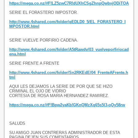
https://mega.co.nz/#F!LZ5zwC7R!dUXhCSgZhnpQwbvjODiTOA
SERIE EL FORASTERO IMPOSTOR.
http://www.4shared.com/folder/qEDLD0_5/EL_FORASTERO_I
MPOSTOR.html
SERIE VUELVE PORFIRIO CADENA.
http://www.4shared.com/folder/A5tRawdv/03_vuelveporfiriocad
ena.html
SERIE FRENTE A FRENTE
http://www.4shared.com/folder/Sn2RKEdE/04_FrenteAFrente.h
tml
AQUI LES DEJAMOS LA SERIE DE POR QUE SE HIZO
CRIMINAL EL OJO DE VIDRIO
CORTESIA DE ROSA MARIA HERNANDEZ RAMIREZ.
https://mega.co.nz/#F!Bpw2yaKb!GKnQMzXq65s5l3-oQy58rw
SALUDS
SU AMIGO JUAN CONTRERAS ADMINISTRADOR DE ESTA
PAGINA DEJEN SUS COMENTARIOS