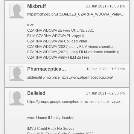
Mixbruff
21 Jun 2021 - 10:30 am
https://pdfhost.io/v/RSiJeBbZB_CZARNA_WDOWA_Pelny_FILM_Za_Freepdf.pdf
KW:
CZARNA WDOWA Za Free ONLINE 2021
FILM CZARNA WDOWA PL zapytaj
CZARNA WDOWA We Collided Vider
CZARNA WDOWA (2021) pelny FILM vimeo chomikuj
CZARNA WDOWA (2021) - caly FILM za darmo chomikuj
CZARNA WDOWA Pelny FILM Za Free
Pharmacepticacom
18 Jun 2021 - 11:50 pm
sildenafil 5 mg price https://www.pharmaceptica.com/
Belleled
17 Jun 2021 - 09:33 pm
https://groups.google.com/g/free-imvu-credits-hack--vip/c/EippI0Lw2F4/m/XeQIll01BAAJ
===========
wow. i found it finally. thanks!
IMVU Credit Hack No Survey
Free IMVU Credits Code Generator 2022